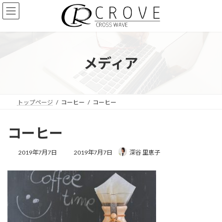
コ
ナ
ン
ビ
テ
ゲ
ン
ー
ツ
シ
へ
ョ
メディア
ス
ン
キ
に
ッ
移
プ
動
トップページ
コーヒー
コーヒー
コーヒー
最
2019年7月7日
2019年7月7日
深谷 里恵子
終
更
新
日
時
: